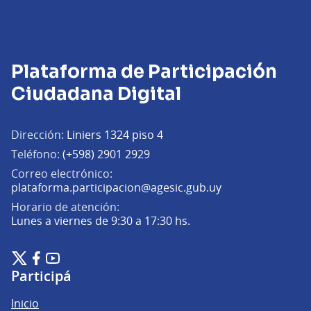
Plataforma de Participación
Ciudadana Digital
Dirección:
Liniers 1324 piso 4
Teléfono:
(+598) 2901 2929
Correo electrónico:
(Abrir en una pe
plataforma.participacion@agesic.gub.uy
Horario de atención:
Lunes a viernes de 9:30 a 17:30 hs.
Plataforma de Participación Ciudadana Digital en X
Plataforma de Participación Ciudadana Digital en Facebook
Plataforma de Participación Ciudadana Digital en YouTu
(Enlace externo)
(Enlace externo)
(Enlace externo)
Participá
Inicio