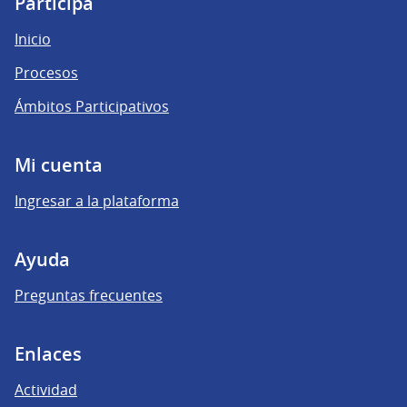
Participá
Inicio
Procesos
Ámbitos Participativos
Mi cuenta
Ingresar a la plataforma
Ayuda
Preguntas frecuentes
Enlaces
Actividad