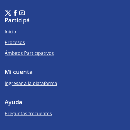
Plataforma de Participación Ciudadana Digital en X
Plataforma de Participación Ciudadana Digital en Facebook
Plataforma de Participación Ciudadana Digital en YouTu
(Enlace externo)
(Enlace externo)
(Enlace externo)
Participá
Inicio
Procesos
Ámbitos Participativos
Mi cuenta
Ingresar a la plataforma
Ayuda
Preguntas frecuentes