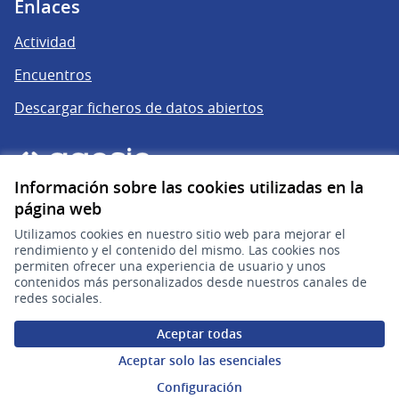
Enlaces
Actividad
Encuentros
Descargar ficheros de datos abiertos
Información sobre las cookies utilizadas en la
página web
Utilizamos cookies en nuestro sitio web para mejorar el
rendimiento y el contenido del mismo. Las cookies nos
permiten ofrecer una experiencia de usuario y unos
gub.uy
(Enlace externo)
contenidos más personalizados desde nuestros canales de
redes sociales.
Sitio oficial de la República Oriental del Uruguay
Aceptar todas
Configuración de cookies
Aceptar solo las esenciales
Configuración
Web creada con
software libre
.