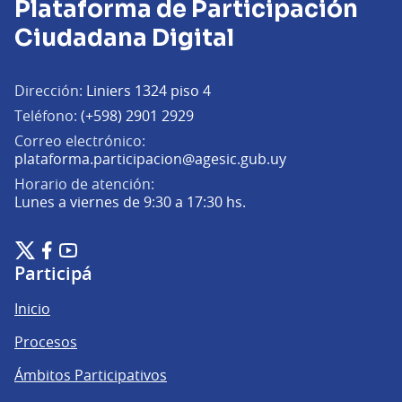
Plataforma de Participación
Ciudadana Digital
Dirección:
Liniers 1324 piso 4
Teléfono:
(+598) 2901 2929
Correo electrónico:
(Abrir en una pe
plataforma.participacion@agesic.gub.uy
Horario de atención:
Lunes a viernes de 9:30 a 17:30 hs.
Plataforma de Participación Ciudadana Digital en X
Plataforma de Participación Ciudadana Digital en Facebook
Plataforma de Participación Ciudadana Digital en YouTu
(Enlace externo)
(Enlace externo)
(Enlace externo)
Participá
Inicio
Procesos
Ámbitos Participativos