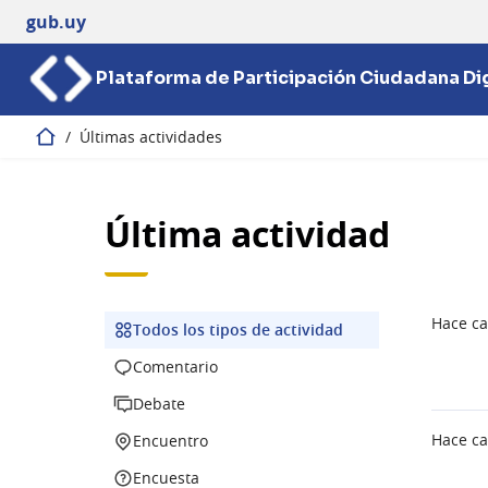
gub.uy
Plataforma de Participación Ciudadana Dig
/
Últimas actividades
Inicio
Última actividad
Hace ca
Todos los tipos de actividad
Todos los tipos de actividad
Comentario
Comentario
Debate
Debate
Encuentro
Hace ca
Encuentro
Encuesta
Encuesta