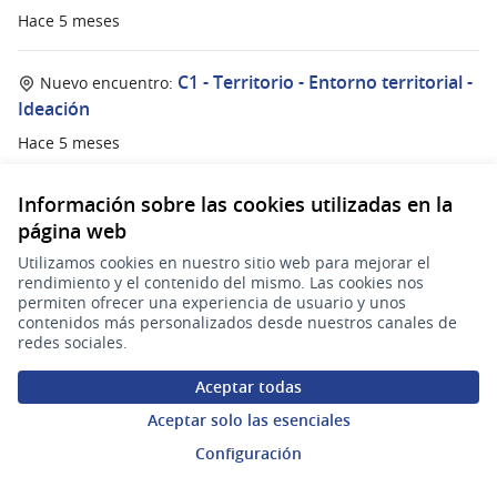
Hace 5 meses
C1 - Territorio - Entorno territorial -
Nuevo encuentro:
Ideación
Hace 5 meses
Información sobre las cookies utilizadas en la
C2 - Territorio - Red de bibliotecas -
Nuevo encuentro:
página web
Ideación
Utilizamos cookies en nuestro sitio web para mejorar el
Hace 5 meses
rendimiento y el contenido del mismo. Las cookies nos
permiten ofrecer una experiencia de usuario y unos
contenidos más personalizados desde nuestros canales de
C3 - Territorio - Políticas de
Nuevo encuentro:
redes sociales.
territorialización - Definición de problema
Hace 5 meses
Aceptar todas
Aceptar solo las esenciales
C1 - Territorio - Entorno territorial -
Nuevo encuentro:
Configuración
Definición de problema