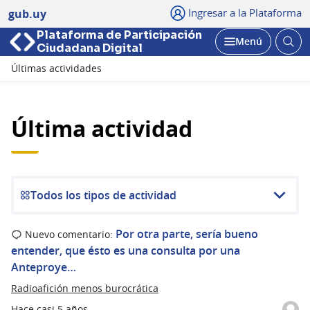
Ingresar a la Plataforma
gub.uy
Plataforma de Participación
Abri
Menú
Ciudadana Digital
bus
Abrir
Últimas actividades
Última actividad
Todos los tipos de actividad
Por otra parte, sería bueno
Nuevo comentario:
entender, que ésto es una consulta por una
Anteproye…
Radioafición menos burocrática
Hace casi 5 años