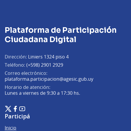
Plataforma de Participación
Ciudadana Digital
Dirección:
Liniers 1324 piso 4
Teléfono:
(+598) 2901 2929
Correo electrónico:
(Abrir en una pe
plataforma.participacion@agesic.gub.uy
Horario de atención:
Lunes a viernes de 9:30 a 17:30 hs.
Plataforma de Participación Ciudadana Digital en X
Plataforma de Participación Ciudadana Digital en Facebook
Plataforma de Participación Ciudadana Digital en YouTu
(Enlace externo)
(Enlace externo)
(Enlace externo)
Participá
Inicio