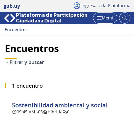
Ingresar a la Plataforma
gub.uy
Plataforma de Participación
Abri
Menú
Ciudadana Digital
bus
Abrir
Encuentros
Encuentros
Filtrar y buscar
1 encuentro
Sostenibilidad ambiental y social
09:45 AM -03
Híbrida
0