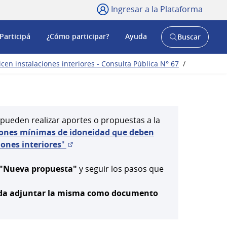
Ingresar a la Plataforma
Participá
¿Cómo participar?
Ayuda
Buscar
Abrir
buscador
y
en instalaciones interiores - Consulta Pública N° 67
/
 pueden realizar aportes o propuestas a la
iones mínimas de idoneidad que deben
iones interiores
"
(Abrir en una pestaña nueva)
"Nueva propuesta"
y seguir los pasos que
ienda adjuntar la misma como documento