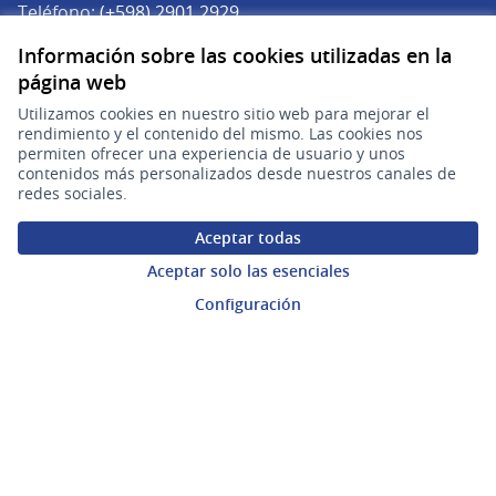
Teléfono:
(+598) 2901 2929
Correo electrónico:
Información sobre las cookies utilizadas en la
(Abrir en una pe
plataforma.participacion@agesic.gub.uy
página web
Horario de atención:
Utilizamos cookies en nuestro sitio web para mejorar el
Lunes a viernes de 9:30 a 17:30 hs.
rendimiento y el contenido del mismo. Las cookies nos
permiten ofrecer una experiencia de usuario y unos
contenidos más personalizados desde nuestros canales de
Plataforma de Participación Ciudadana Digital en X
Plataforma de Participación Ciudadana Digital en Facebook
Plataforma de Participación Ciudadana Digital en YouTu
redes sociales.
(Enlace externo)
(Enlace externo)
(Enlace externo)
Participá
Aceptar todas
Inicio
Aceptar solo las esenciales
Procesos
Configuración
Ámbitos Participativos
Mi cuenta
Ingresar a la plataforma