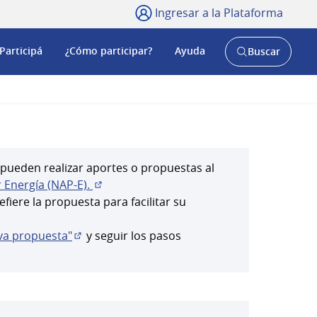
Ingresar a la Plataforma
Participá
¿Cómo participar?
Ayuda
Buscar
Abrir
buscador
y
 pueden realizar aportes o propuestas al
r Energía (NAP-E).
(Abrir en una pestaña nueva)
iere la propuesta para facilitar su
va propuesta"
y seguir los pasos
(Abrir en una pestaña nueva)