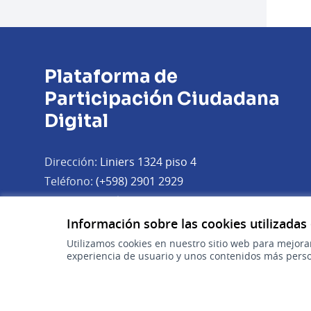
Plataforma de
Participación Ciudadana
Digital
Dirección:
Liniers 1324 piso 4
Teléfono:
(+598) 2901 2929
Correo electrónico:
(Abrir en 
plataforma.participacion@agesic.gub.uy
Información sobre las cookies utilizadas
Horario de atención:
Utilizamos cookies en nuestro sitio web para mejora
Lunes a viernes de 9:30 a 17:30 hs.
experiencia de usuario y unos contenidos más perso
Plataforma de Participación Ciudadana Digital en X
Plataforma de Participación Ciudadana Digital en Fa
Plataforma de Participación Ciudadana Digital en
(Enlace externo)
(Enlace externo)
(Enlace externo)