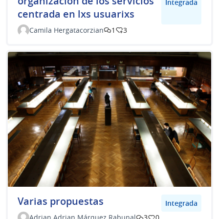
organizacion de los servicios
Integrada
centrada en lxs usuarixs
Camila Hergatacorzian
1
3
Varias propuestas
Integrada
Adrian Adrian Márquez Rabunal
3
0