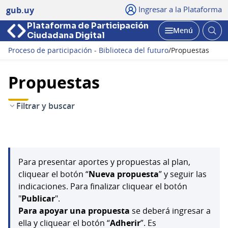
Ingresar a la Plataforma
gub.uy
Plataforma de Participación
Abri
Menú
Ciudadana Digital
bus
Abrir
Proceso de participación - Biblioteca del futuro
/
Propuestas
Propuestas
Filtrar y buscar
Para presentar aportes y propuestas al plan,
cliquear el botón “
Nueva propuesta
” y seguir las
indicaciones. Para finalizar cliquear el botón
"
Publicar
".
Para apoyar una propuesta
se deberá ingresar a
ella y cliquear el botón “
Adherir
”. Es