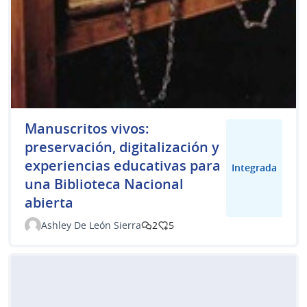
Manuscritos vivos:
preservación, digitalización y
experiencias educativas para
Integrada
una Biblioteca Nacional
abierta
Ashley De León Sierra
2
5