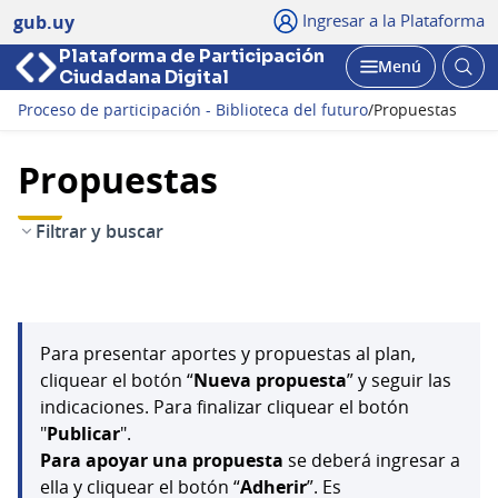
Ingresar a la Plataforma
gub.uy
Plataforma de Participación
Abri
Menú
Ciudadana Digital
bus
Abrir
Proceso de participación - Biblioteca del futuro
/
Propuestas
Propuestas
Filtrar y buscar
Para presentar aportes y propuestas al plan,
cliquear el botón “
Nueva propuesta
” y seguir las
indicaciones. Para finalizar cliquear el botón
"
Publicar
".
Para apoyar una propuesta
se deberá ingresar a
ella y cliquear el botón “
Adherir
”. Es