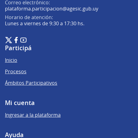
Correo electrónico:
(Abrir en una pe
plataforma.participacion@agesic.gub.uy
Horario de atención:
Lunes a viernes de 9:30 a 17:30 hs.
Plataforma de Participación Ciudadana Digital en X
Plataforma de Participación Ciudadana Digital en Facebook
Plataforma de Participación Ciudadana Digital en YouTu
(Enlace externo)
(Enlace externo)
(Enlace externo)
Participá
Inicio
Procesos
Ámbitos Participativos
Mi cuenta
Ingresar a la plataforma
Ayuda