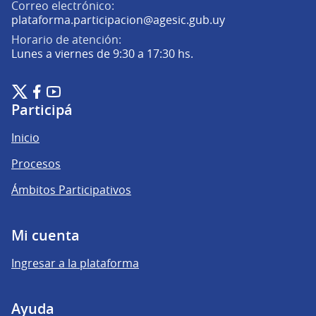
Correo electrónico:
(Abrir en una pe
plataforma.participacion@agesic.gub.uy
Horario de atención:
Lunes a viernes de 9:30 a 17:30 hs.
Plataforma de Participación Ciudadana Digital en X
Plataforma de Participación Ciudadana Digital en Facebook
Plataforma de Participación Ciudadana Digital en YouTu
(Enlace externo)
(Enlace externo)
(Enlace externo)
Participá
Inicio
Procesos
Ámbitos Participativos
Mi cuenta
Ingresar a la plataforma
Ayuda