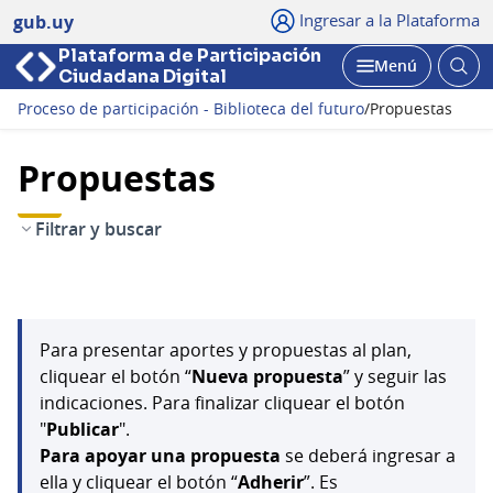
Ingresar a la Plataforma
gub.uy
Plataforma de Participación
Abri
Menú
Ciudadana Digital
bus
Abrir
Proceso de participación - Biblioteca del futuro
/
Propuestas
Propuestas
Filtrar y buscar
Para presentar aportes y propuestas al plan,
cliquear el botón “
Nueva propuesta
” y seguir las
indicaciones. Para finalizar cliquear el botón
"
Publicar
".
Para apoyar una propuesta
se deberá ingresar a
ella y cliquear el botón “
Adherir
”. Es