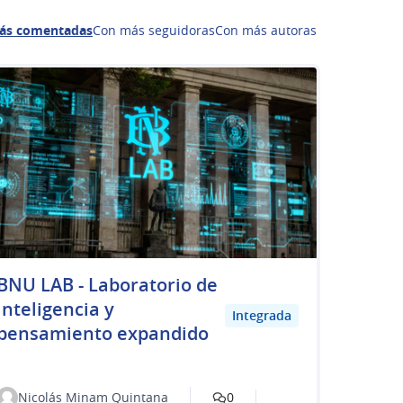
ás comentadas
Con más seguidoras
Con más autoras
BNU LAB - Laboratorio de
inteligencia y
Integrada
pensamiento expandido
Nicolás Minam Quintana
0