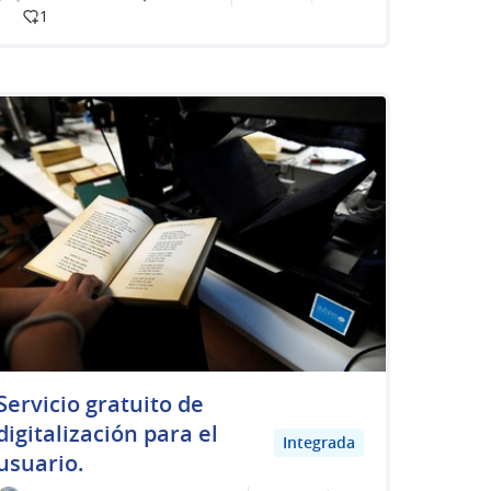
1
Servicio gratuito de
digitalización para el
Integrada
usuario.