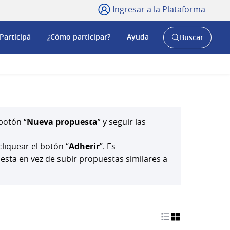
Ingresar a la Plataforma
Participá
¿Cómo participar?
Ayuda
Buscar
Abrir
buscador
y
botón “
Nueva propuesta
” y seguir las
cliquear el botón “
Adherir
”. Es
ta en vez de subir propuestas similares a