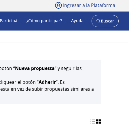
Ingresar a la Plataforma
Participá
¿Cómo participar?
Ayuda
Buscar
Abrir
buscador
y
botón “
Nueva propuesta
” y seguir las
cliquear el botón “
Adherir
”. Es
ta en vez de subir propuestas similares a