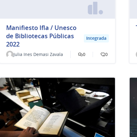
Manifiesto Ifla / Unesco
de Bibliotecas Públicas
Integrada
2022
Julia Ines Demasi Zavala
0
0