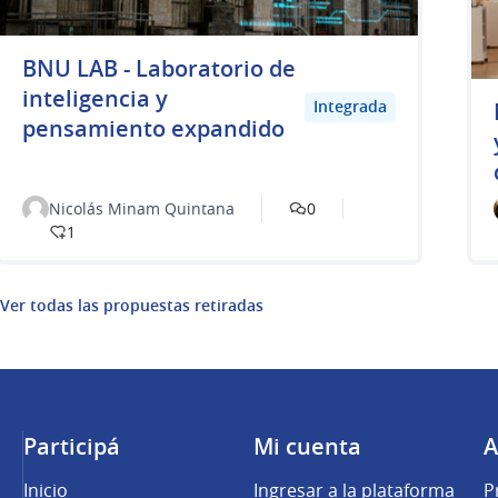
BNU LAB - Laboratorio de
inteligencia y
Integrada
pensamiento expandido
Nicolás Minam Quintana
0
1
Ver todas las propuestas retiradas
Participá
Mi cuenta
A
Inicio
Ingresar a la plataforma
P