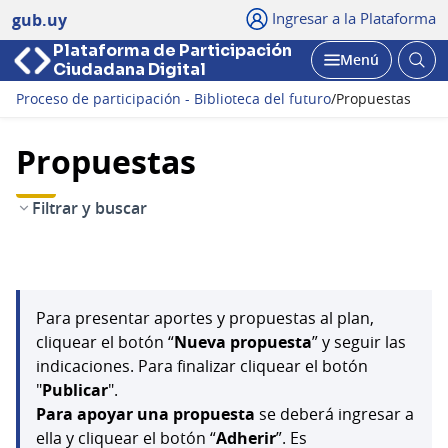
Ingresar a la Plataforma
gub.uy
Plataforma de Participación
Abri
Menú
Ciudadana Digital
bus
Abrir
Proceso de participación - Biblioteca del futuro
/
Propuestas
Propuestas
Filtrar y buscar
Para presentar aportes y propuestas al plan,
cliquear el botón “
Nueva propuesta
” y seguir las
indicaciones. Para finalizar cliquear el botón
"
Publicar
".
Para apoyar una propuesta
se deberá ingresar a
ella y cliquear el botón “
Adherir
”. Es