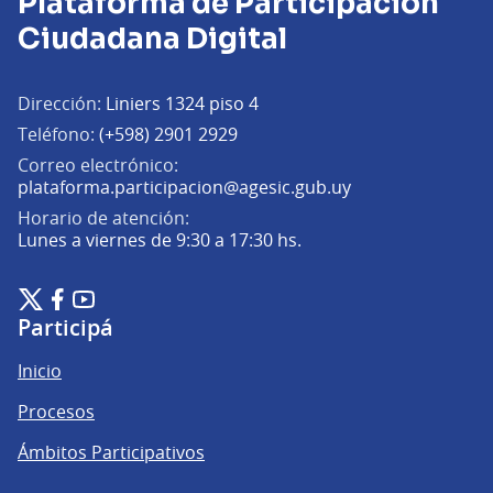
Plataforma de Participación
Ciudadana Digital
Dirección:
Liniers 1324 piso 4
Teléfono:
(+598) 2901 2929
Correo electrónico:
(Abrir en una pe
plataforma.participacion@agesic.gub.uy
Horario de atención:
Lunes a viernes de 9:30 a 17:30 hs.
Plataforma de Participación Ciudadana Digital en X
Plataforma de Participación Ciudadana Digital en Facebook
Plataforma de Participación Ciudadana Digital en YouTu
(Enlace externo)
(Enlace externo)
(Enlace externo)
Participá
Inicio
Procesos
Ámbitos Participativos