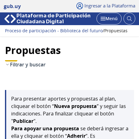
Ingresar a la Plataforma
gub.uy
Plataforma de Participación
Abri
Menú
Ciudadana Digital
bus
Abrir
Proceso de participación - Biblioteca del futuro
/
Propuestas
Propuestas
Filtrar y buscar
Para presentar aportes y propuestas al plan,
cliquear el botón “
Nueva propuesta
” y seguir las
indicaciones. Para finalizar cliquear el botón
"
Publicar
".
Para apoyar una propuesta
se deberá ingresar a
ella y cliquear el botón “
Adherir
”. Es