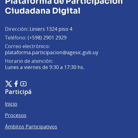
Plataforma de Participación
Ciudadana Digital
Dirección:
Liniers 1324 piso 4
Teléfono:
(+598) 2901 2929
Correo electrónico:
(Abrir en una pe
plataforma.participacion@agesic.gub.uy
Horario de atención:
Lunes a viernes de 9:30 a 17:30 hs.
Plataforma de Participación Ciudadana Digital en X
Plataforma de Participación Ciudadana Digital en Facebook
Plataforma de Participación Ciudadana Digital en YouTu
(Enlace externo)
(Enlace externo)
(Enlace externo)
Participá
Inicio
Procesos
Ámbitos Participativos