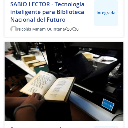
SABIO LECTOR - Tecnología
inteligente para Biblioteca
Integrada
Nacional del Futuro
Nicolás Minam Quintana
0
0