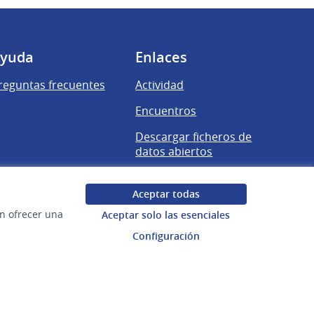
yuda
Enlaces
reguntas frecuentes
Actividad
Encuentros
Descargar ficheros de
datos abiertos
Aceptar todas
en ofrecer una
Aceptar solo las esenciales
Configuración