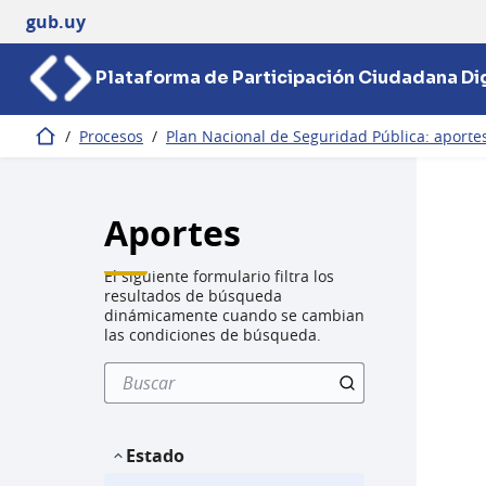
gub.uy
Plataforma de Participación Ciudadana Dig
/
Procesos
/
Plan Nacional de Seguridad Pública: aportes
Inicio
Aportes
El siguiente formulario filtra los
resultados de búsqueda
dinámicamente cuando se cambian
las condiciones de búsqueda.
Estado