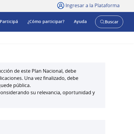
Ingresar a la Plataforma
Participá
¿Cómo participar?
Ayuda
Buscar
Abrir
buscador
y
cción de este Plan Nacional, debe
dicaciones. Una vez finalizado, debe
uede pública.
considerando su relevancia, oportunidad y