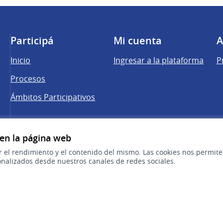
Participá
Mi cuenta
A
Inicio
Ingresar a la plataforma
P
Procesos
Ámbitos Participativos
 en la página web
una pestaña nueva)
r el rendimiento y el contenido del mismo. Las cookies nos permit
nalizados desde nuestros canales de redes sociales.
cebook
 YouTube