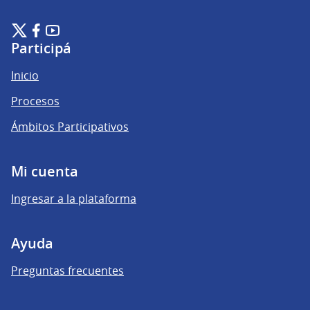
Plataforma de Participación Ciudadana Digital en X
Plataforma de Participación Ciudadana Digital en Facebook
Plataforma de Participación Ciudadana Digital en YouTu
(Enlace externo)
(Enlace externo)
(Enlace externo)
Participá
Inicio
Procesos
Ámbitos Participativos
Mi cuenta
Ingresar a la plataforma
Ayuda
Preguntas frecuentes