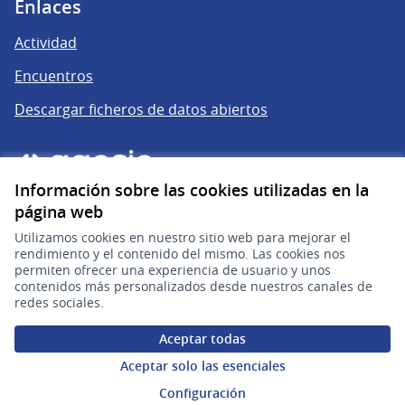
Enlaces
Actividad
Encuentros
Descargar ficheros de datos abiertos
Información sobre las cookies utilizadas en la
página web
Utilizamos cookies en nuestro sitio web para mejorar el
rendimiento y el contenido del mismo. Las cookies nos
permiten ofrecer una experiencia de usuario y unos
gub.uy
(Enlace externo)
contenidos más personalizados desde nuestros canales de
redes sociales.
Sitio oficial de la República Oriental del Uruguay
Aceptar todas
Configuración de cookies
Aceptar solo las esenciales
Configuración
Web creada con
software libre
.