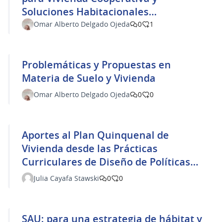
Soluciones Habitacionales
Individuales
Omar Alberto Delgado Ojeda
0
1
Problemáticas y Propuestas en
Materia de Suelo y Vivienda
Omar Alberto Delgado Ojeda
0
0
Aportes al Plan Quinquenal de
Vivienda desde las Prácticas
Curriculares de Diseño de Políticas
Públicas del Área Gestión – EUCD,
Julia Cayafa Stawski
0
0
FADU, UDELAR
SAU: para una estrategia de hábitat y