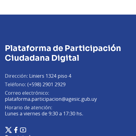
Plataforma de Participación
Ciudadana Digital
Dirección:
Liniers 1324 piso 4
Teléfono:
(+598) 2901 2929
Correo electrónico:
(Abrir en una pe
plataforma.participacion@agesic.gub.uy
Horario de atención:
Lunes a viernes de 9:30 a 17:30 hs.
Plataforma de Participación Ciudadana Digital en X
Plataforma de Participación Ciudadana Digital en Facebook
Plataforma de Participación Ciudadana Digital en YouTu
(Enlace externo)
(Enlace externo)
(Enlace externo)