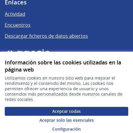
Enlaces
Actividad
Encuentros
Descargar ficheros de datos abiertos
Información sobre las cookies utilizadas en la
página web
Utilizamos cookies en nuestro sitio web para mejorar el
rendimiento y el contenido del mismo. Las cookies nos
permiten ofrecer una experiencia de usuario y unos
gub.uy
(Enlace externo)
contenidos más personalizados desde nuestros canales de
redes sociales.
Sitio oficial de la República Oriental del Uruguay
Aceptar todas
Configuración de cookies
Aceptar solo las esenciales
Configuración
Web creada con
software libre
.