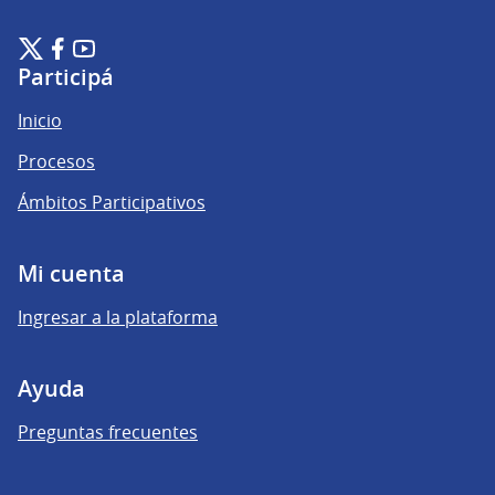
Plataforma de Participación Ciudadana Digital en X
Plataforma de Participación Ciudadana Digital en Facebook
Plataforma de Participación Ciudadana Digital en YouTu
(Enlace externo)
(Enlace externo)
(Enlace externo)
Participá
Inicio
Procesos
Ámbitos Participativos
Mi cuenta
Ingresar a la plataforma
Ayuda
Preguntas frecuentes