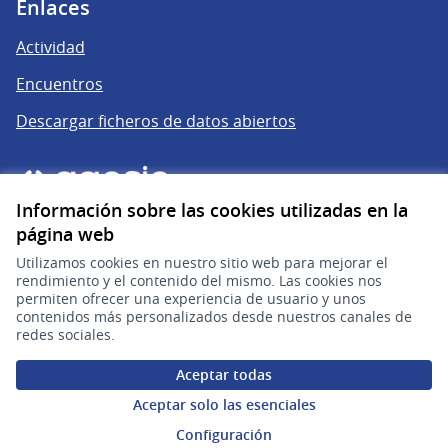
Enlaces
Actividad
Encuentros
Descargar ficheros de datos abiertos
Información sobre las cookies utilizadas en la
página web
Utilizamos cookies en nuestro sitio web para mejorar el
rendimiento y el contenido del mismo. Las cookies nos
permiten ofrecer una experiencia de usuario y unos
gub.uy
(Enlace externo)
contenidos más personalizados desde nuestros canales de
redes sociales.
Sitio oficial de la República Oriental del Uruguay
Aceptar todas
Configuración de cookies
Aceptar solo las esenciales
Configuración
Web creada con
software libre
.