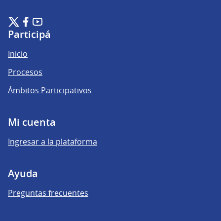
Plataforma de Participación Ciudadana Digital en X
Plataforma de Participación Ciudadana Digital en Facebook
Plataforma de Participación Ciudadana Digital en YouTu
(Enlace externo)
(Enlace externo)
(Enlace externo)
Participá
Inicio
Procesos
Ámbitos Participativos
Mi cuenta
Ingresar a la plataforma
Ayuda
Preguntas frecuentes