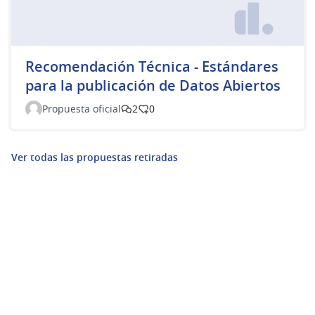
Recomendación Técnica - Estándares
para la publicación de Datos Abiertos
Propuesta oficial
2
0
Ver todas las propuestas retiradas