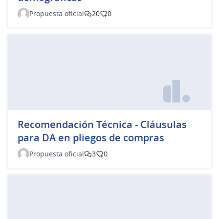
Propuesta oficial
20
0
Recomendación Técnica - Cláusulas
para DA en pliegos de compras
Propuesta oficial
3
0