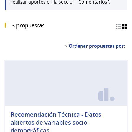
realizar aportes en la sección "Comentarios".
3 propuestas
Ordenar propuestas por:
Recomendación Técnica - Datos
abiertos de variables socio-
demográficas