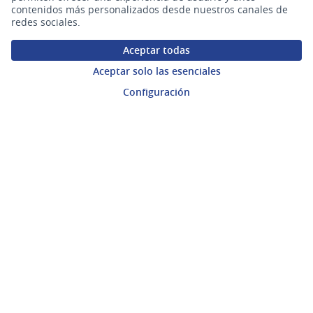
Ayuda
contenidos más personalizados desde nuestros canales de
redes sociales.
Preguntas frecuentes
Aceptar todas
Aceptar solo las esenciales
Enlaces
Configuración
Actividad
Encuentros
Descargar ficheros de datos abiertos
gub.uy
(Enlace externo)