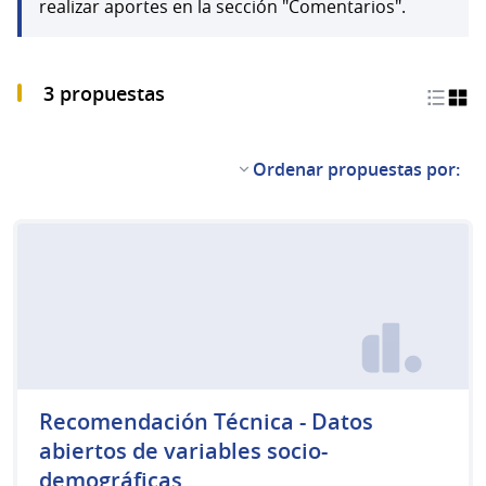
realizar aportes en la sección "Comentarios".
3 propuestas
Ordenar propuestas por:
Recomendación Técnica - Datos
abiertos de variables socio-
demográficas