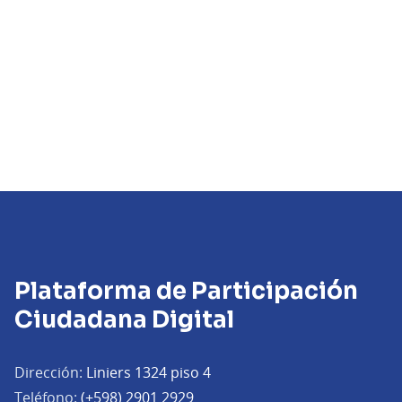
Plataforma de Participación
Ciudadana Digital
Dirección:
Liniers 1324 piso 4
Teléfono:
(+598) 2901 2929