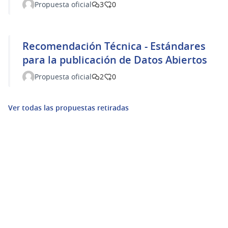
Propuesta oficial
3
0
Recomendación Técnica - Estándares
para la publicación de Datos Abiertos
Propuesta oficial
2
0
Ver todas las propuestas retiradas