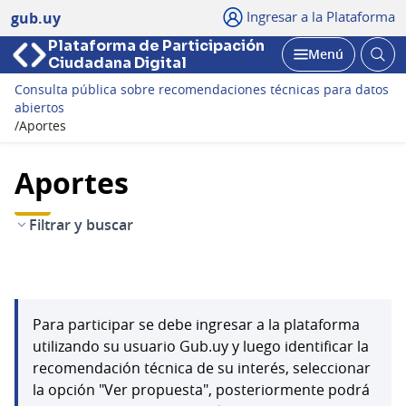
Ingresar a la Plataforma
gub.uy
Plataforma de Participación
Abri
Menú
Ciudadana Digital
bus
Abrir
Consulta pública sobre recomendaciones técnicas para datos
abiertos
/
Aportes
Aportes
Filtrar y buscar
Para participar se debe ingresar a la plataforma
utilizando su usuario Gub.uy y luego identificar la
recomendación técnica de su interés, seleccionar
la opción "Ver propuesta", posteriormente podrá