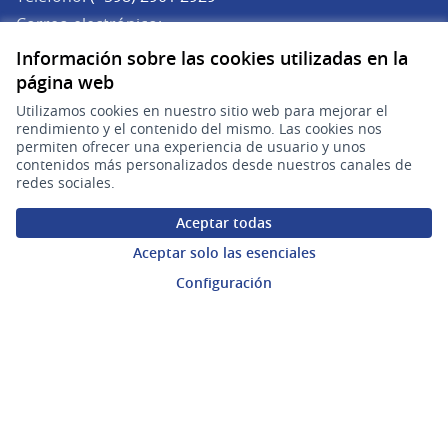
Correo electrónico:
(Abrir en una pe
plataforma.participacion@agesic.gub.uy
Información sobre las cookies utilizadas en la
Horario de atención:
página web
Lunes a viernes de 9:30 a 17:30 hs.
Utilizamos cookies en nuestro sitio web para mejorar el
rendimiento y el contenido del mismo. Las cookies nos
Plataforma de Participación Ciudadana Digital en X
Plataforma de Participación Ciudadana Digital en Facebook
Plataforma de Participación Ciudadana Digital en YouTu
permiten ofrecer una experiencia de usuario y unos
contenidos más personalizados desde nuestros canales de
(Enlace externo)
(Enlace externo)
(Enlace externo)
Participá
redes sociales.
Inicio
Aceptar todas
Procesos
Aceptar solo las esenciales
Configuración
Ámbitos Participativos
Mi cuenta
Ingresar a la plataforma