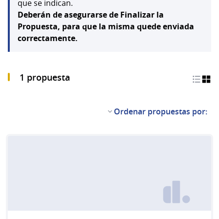
que se indican.
Deberán de asegurarse de Finalizar la
Propuesta, para que la misma quede enviada
correctamente.
1 propuesta
Ordenar propuestas por: