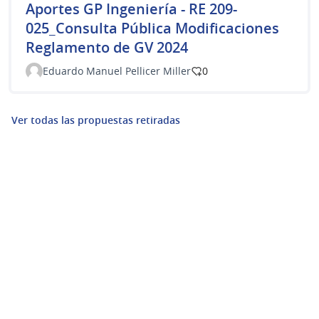
Aportes GP Ingeniería - RE 209-
025_Consulta Pública Modificaciones
Reglamento de GV 2024
Eduardo Manuel Pellicer Miller
0
Ver todas las propuestas retiradas