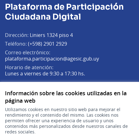
Plataforma de Participación
Ciudadana Digital
Dirección:
Liniers 1324 piso 4
Teléfono:
(+598) 2901 2929
Correo electrónico:
(Abrir en una pe
plataforma.participacion@agesic.gub.uy
Horario de atención:
Lunes a viernes de 9:30 a 17:30 hs.
Plataforma de Participación Ciudadana Digital en X
Plataforma de Participación Ciudadana Digital en Facebook
Plataforma de Participación Ciudadana Digital en YouTu
Información sobre las cookies utilizadas en la
(Enlace externo)
(Enlace externo)
(Enlace externo)
Participá
página web
Utilizamos cookies en nuestro sitio web para mejorar el
Inicio
rendimiento y el contenido del mismo. Las cookies nos
permiten ofrecer una experiencia de usuario y unos
Procesos
contenidos más personalizados desde nuestros canales de
redes sociales.
Ámbitos Participativos