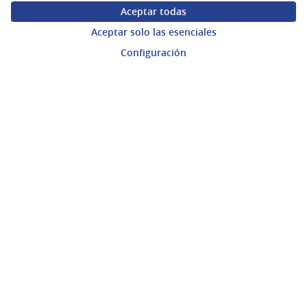
Aceptar todas
Mi cuenta
Aceptar solo las esenciales
Configuración
Ingresar a la plataforma
Ayuda
Preguntas frecuentes
Enlaces
Actividad
Encuentros
Descargar ficheros de datos abiertos