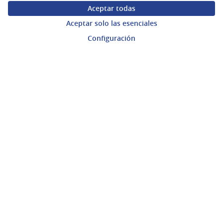
Aceptar todas
Mi cuenta
Aceptar solo las esenciales
Configuración
Ingresar a la plataforma
Ayuda
Preguntas frecuentes
Enlaces
Actividad
Encuentros
Descargar ficheros de datos abiertos