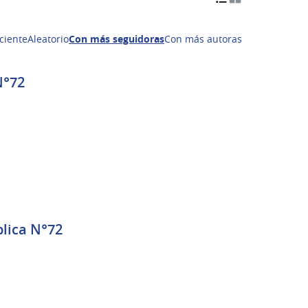
ciente
Aleatorio
Con más seguidoras
Con más autoras
N°72
blica N°72