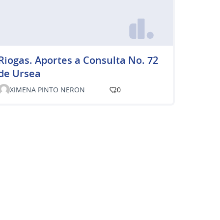
Riogas. Aportes a Consulta No. 72
de Ursea
XIMENA PINTO NERON
0