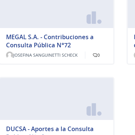
MEGAL S.A. - Contribuciones a
Consulta Pública N°72
JOSEFINA SANGUINETTI SCHECK
0
DUCSA - Aportes a la Consulta