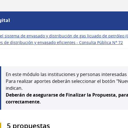
ital
del sistema de envasado y distribución de gas licuado de petróleo (
es de distribución y envasado eficientes - Consulta Pública N° 72
En este módulo las instituciones y personas interesadas
Para realizar aportes deberán seleccionar el botón "Nue
indican.
Deberán de asegurarse de Finalizar la Propuesta, pa
correctamente.
5 propuestas