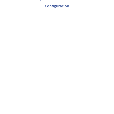
Configuración
Mi cuenta
Ingresar a la plataforma
Ayuda
Preguntas frecuentes
Enlaces
Actividad
Encuentros
Descargar ficheros de datos abiertos