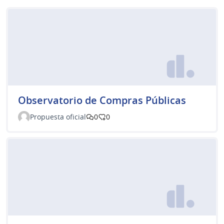
Observatorio de Compras Públicas
Propuesta oficial
0
0