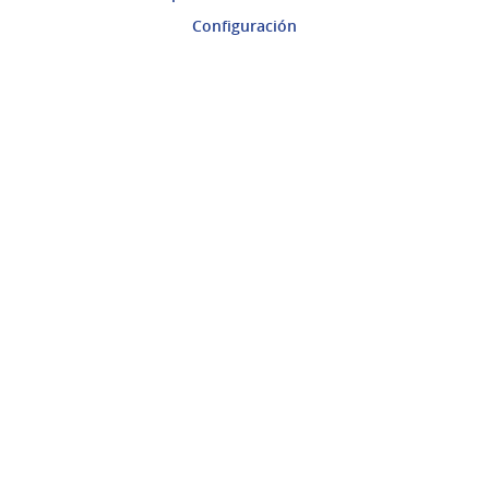
Configuración
Mi cuenta
Ingresar a la plataforma
Ayuda
Preguntas frecuentes
Enlaces
Actividad
Encuentros
Descargar ficheros de datos abiertos