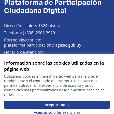
Plataforma de Participación
Ciudadana Digital
Dirección:
Liniers 1324 piso 4
Teléfono:
(+598) 2901 2929
Correo electrónico:
(Abrir en una pe
plataforma.participacion@agesic.gub.uy
Horario de atención:
Lunes a viernes de 9:30 a 17:30 hs.
Información sobre las cookies utilizadas en la
página web
Plataforma de Participación Ciudadana Digital en X
Plataforma de Participación Ciudadana Digital en Facebook
Plataforma de Participación Ciudadana Digital en YouTu
(Enlace externo)
(Enlace externo)
(Enlace externo)
Utilizamos cookies en nuestro sitio web para mejorar el
Participá
rendimiento y el contenido del mismo. Las cookies nos
permiten ofrecer una experiencia de usuario y unos
Inicio
contenidos más personalizados desde nuestros canales de
redes sociales.
Procesos
Aceptar todas
Ámbitos Participativos
Aceptar solo las esenciales