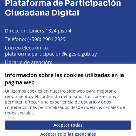
Plataforma de Participación
Ciudadana Digital
Dirección:
Liniers 1324 piso 4
Teléfono:
(+598) 2901 2929
Correo electrónico:
(Abrir en una pe
plataforma.participacion@agesic.gub.uy
Horario de atención:
Lunes a viernes de 9:30 a 17:30 hs.
Información sobre las cookies utilizadas en la
página web
Plataforma de Participación Ciudadana Digital en X
Plataforma de Participación Ciudadana Digital en Facebook
Plataforma de Participación Ciudadana Digital en YouTu
(Enlace externo)
(Enlace externo)
(Enlace externo)
Utilizamos cookies en nuestro sitio web para mejorar el
Participá
rendimiento y el contenido del mismo. Las cookies nos
permiten ofrecer una experiencia de usuario y unos
Inicio
contenidos más personalizados desde nuestros canales de
redes sociales.
Procesos
Aceptar todas
Ámbitos Participativos
Aceptar solo las esenciales