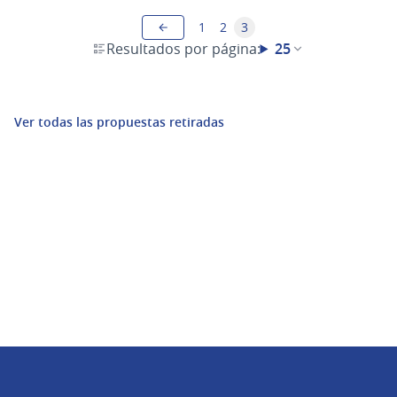
1
2
3
Resultados por página:
25
Ver todas las propuestas retiradas