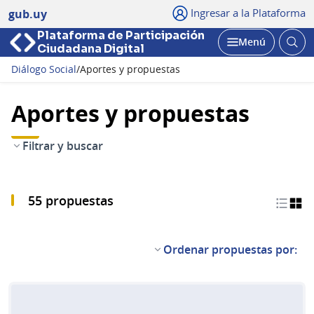
Ingresar a la Plataforma
gub.uy
Plataforma de Participación
Abri
Menú
Ciudadana Digital
bus
Abrir
Diálogo Social
/
Aportes y propuestas
Aportes y propuestas
Filtrar y buscar
55 propuestas
Ordenar propuestas por: