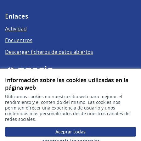
Enlaces
Actividad
Encuentros
Descargar ficheros de datos abiertos
Información sobre las cookies utilizadas en la
página web
Utilizamos cookies en nuestro sitio web para mejorar el
rendimiento y el contenido del mismo. Las cookies nos
permiten ofrecer una experiencia de usuario y unos
gub.uy
(Enlace externo)
contenidos más personalizados desde nuestros canales de
redes sociales.
Sitio oficial de la República Oriental del Uruguay
Aceptar todas
Configuración de cookies