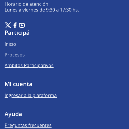
Horario de atención:
Lunes a viernes de 9:30 a 17:30 hs.
Plataforma de Participación Ciudadana Digital en X
Plataforma de Participación Ciudadana Digital en Facebook
Plataforma de Participación Ciudadana Digital en YouTu
(Enlace externo)
(Enlace externo)
(Enlace externo)
Participá
Inicio
Procesos
Ámbitos Participativos
Mi cuenta
Ingresar a la plataforma
Ayuda
Preguntas frecuentes