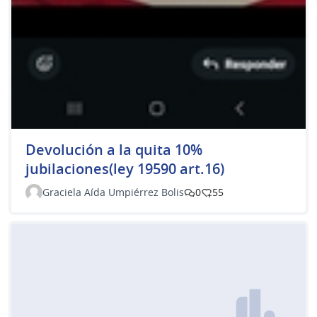
Devolución a la quita 10%
jubilaciones(ley 19590 art.16)
Graciela Aída Umpiérrez Bolis
0
55