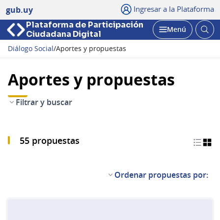
Ingresar a la Plataforma
gub.uy
Plataforma de Participación
Abri
Menú
Ciudadana Digital
bus
Abrir
Diálogo Social
/
Aportes y propuestas
Aportes y propuestas
Filtrar y buscar
55 propuestas
Ordenar propuestas por: