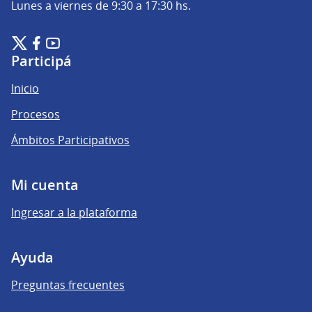
Lunes a viernes de 9:30 a 17:30 hs.
Plataforma de Participación Ciudadana Digital en X
Plataforma de Participación Ciudadana Digital en Facebook
Plataforma de Participación Ciudadana Digital en YouTu
(Enlace externo)
(Enlace externo)
(Enlace externo)
Participá
Inicio
Procesos
Ámbitos Participativos
Mi cuenta
Ingresar a la plataforma
Ayuda
Preguntas frecuentes