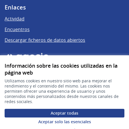
Enlaces
Actividad
Encuentros
Descargar ficheros de datos abiertos
Información sobre las cookies utilizadas en la
página web
Utilizamos cookies en nuestro sitio web para mejorar el
rendimiento y el contenido del mismo. Las cookies nos
permiten ofrecer una experiencia de usuario y unos
gub.uy
(Enlace externo)
contenidos más personalizados desde nuestros canales de
redes sociales.
Sitio oficial de la República Oriental del Uruguay
Aceptar todas
Configuración de cookies
Aceptar solo las esenciales