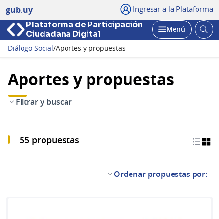
Ingresar a la Plataforma
gub.uy
Plataforma de Participación
Abri
Menú
Ciudadana Digital
bus
Abrir
Diálogo Social
/
Aportes y propuestas
Aportes y propuestas
Filtrar y buscar
55 propuestas
Ordenar propuestas por: