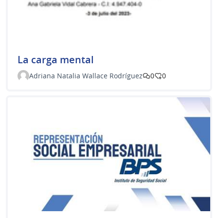
La carga mental
Adriana Natalia Wallace Rodríguez
0
0