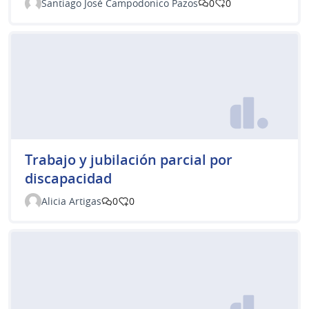
Santiago José Campodonico Pazos
0
0
Trabajo y jubilación parcial por
discapacidad
Alicia Artigas
0
0