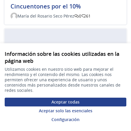
Cincuentones por el 10%
María del Rosario Seco Pérez
0
61
Información sobre las cookies utilizadas en la
página web
Utilizamos cookies en nuestro sitio web para mejorar el
rendimiento y el contenido del mismo. Las cookies nos
permiten ofrecer una experiencia de usuario y unos
Alternativas complementarias a la
contenidos más personalizados desde nuestros canales de
renta vitalicia previsional al momento
redes sociales.
de jubilarse
Aceptar todas
JORGE STRIMBER
0
4
Aceptar solo las esenciales
Configuración