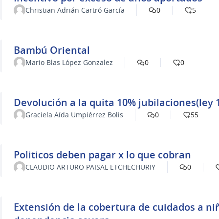
Christian Adrián Cartró García
0
5
Bambú Oriental
Mario Blas López Gonzalez
0
0
Devolución a la quita 10% jubilaciones(ley 
Graciela Aída Umpiérrez Bolis
0
55
Politicos deben pagar x lo que cobran
CLAUDIO ARTURO PAISAL ETCHECHURIY
0
Extensión de la cobertura de cuidados a ni