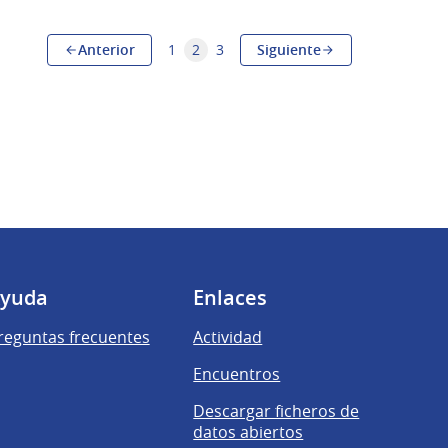
Anterior
1
2
3
Siguiente
yuda
Enlaces
reguntas frecuentes
Actividad
Encuentros
Descargar ficheros de
datos abiertos