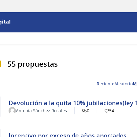
ital
55 propuestas
Reciente
Aleatorio
M
Devolución a la quita 10% jubilaciones(ley 
Antonia Sánchez Rosales
0
54
Incentivo por exceso de años aportados