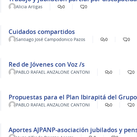
Alicia Artigas
0
0
Cuidados compartidos
Santiago José Campodonico Pazos
0
0
Red de Jóvenes con Voz /s
PABLO RAFAEL ANZALONE CANTONI
0
0
Propuestas p
PABLO RAFAEL ANZALONE CANTONI
0
0
Aportes AJPANP-asociación jubilados y pen