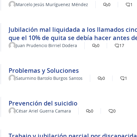
Marcelo Jesús Muríguenez Méndez
0
1
Jubilación mal liquidada a los llamados ci
que el 10% de quita se debía hacer antes de
Juan Prudencio Birriel Dodera
0
17
Problemas y Soluciones
Saturnino Bartolo Burgos Santos
0
1
Prevención del suicidio
César Ariel Guerra Camara
0
0
Trabajo y jubilación parcial por discapacid