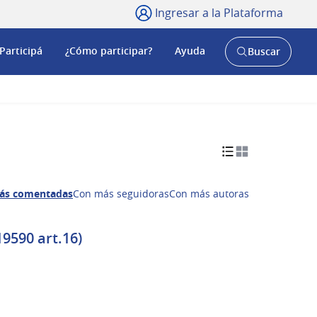
Ingresar a la Plataforma
Participá
¿Cómo participar?
Ayuda
Buscar
Abrir
buscador
y
ás comentadas
Con más seguidoras
Con más autoras
19590 art.16)