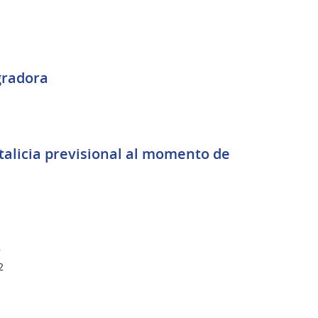
gradora
talicia previsional al momento de
o
2