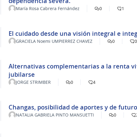
dependencia severa.
María Rosa Cabrera Fernández
0
1
El cuidado desde una visión integral e inte
GRACIELA Noemi UMPIERREZ CHAVEZ
0
0
Alternativas complementarias a la renta vi
jubilarse
JORGE STRIMBER
0
4
Changas, posibilidad de aportes y de futur
NATALIA GABRIELA PINTO MANSUETTI
0