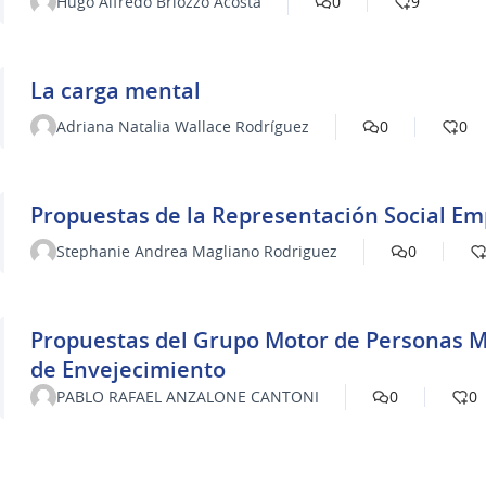
Hugo Alfredo Briozzo Acosta
0
9
La carga mental
Adriana Natalia Wallace Rodríguez
0
0
Propuestas de la Representación Social Em
Stephanie Andrea Magliano Rodriguez
0
Propuestas del Grupo Motor de Personas M
de Envejecimiento
PABLO RAFAEL ANZALONE CANTONI
0
0