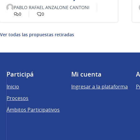
PABLO RAFAEL ANZALONE CANTONI
0
0
Ver todas las propuestas retiradas
Participá
Mi cuenta
A
Inicio
Ingresar a la plataforma
P
Procesos
Ámbitos Participativos
una pestaña nueva)