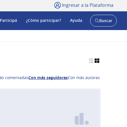
Ingresar a la Plataforma
Participá
¿Cómo participar?
Ayuda
Buscar
Abrir
buscador
y
ás comentadas
Con más seguidoras
Con más autoras