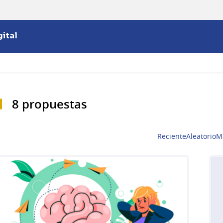
ital
8 propuestas
Reciente
Aleatorio
M