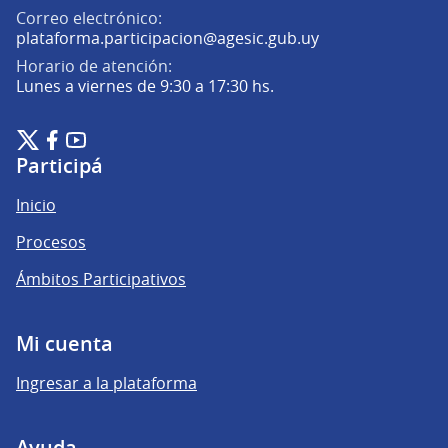
Correo electrónico:
(Abrir en una pe
plataforma.participacion@agesic.gub.uy
Horario de atención:
Lunes a viernes de 9:30 a 17:30 hs.
Plataforma de Participación Ciudadana Digital en X
Plataforma de Participación Ciudadana Digital en Facebook
Plataforma de Participación Ciudadana Digital en YouTu
(Enlace externo)
(Enlace externo)
(Enlace externo)
Participá
Inicio
Procesos
Ámbitos Participativos
Mi cuenta
Ingresar a la plataforma
Ayuda