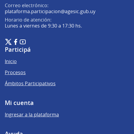
Correo electrónico:
(Abrir en una pe
plataforma.participacion@agesic.gub.uy
Horario de atención:
Lunes a viernes de 9:30 a 17:30 hs.
Plataforma de Participación Ciudadana Digital en X
Plataforma de Participación Ciudadana Digital en Facebook
Plataforma de Participación Ciudadana Digital en YouTu
(Enlace externo)
(Enlace externo)
(Enlace externo)
Participá
Inicio
Procesos
Ámbitos Participativos
Mi cuenta
Ingresar a la plataforma
Ayuda