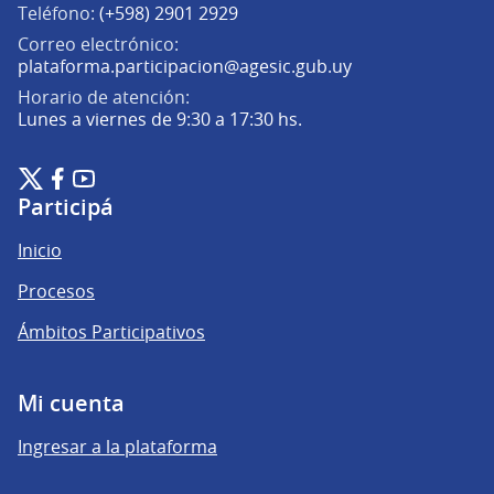
Teléfono:
(+598) 2901 2929
Correo electrónico:
(Abrir en una pe
plataforma.participacion@agesic.gub.uy
Horario de atención:
Lunes a viernes de 9:30 a 17:30 hs.
Plataforma de Participación Ciudadana Digital en X
Plataforma de Participación Ciudadana Digital en Facebook
Plataforma de Participación Ciudadana Digital en YouTu
(Enlace externo)
(Enlace externo)
(Enlace externo)
Participá
Inicio
Procesos
Ámbitos Participativos
Mi cuenta
Ingresar a la plataforma