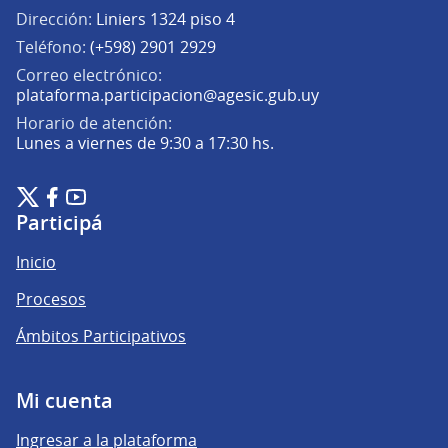
Dirección:
Liniers 1324 piso 4
Teléfono:
(+598) 2901 2929
Correo electrónico:
(Abrir en una pe
plataforma.participacion@agesic.gub.uy
Horario de atención:
Lunes a viernes de 9:30 a 17:30 hs.
Plataforma de Participación Ciudadana Digital en X
Plataforma de Participación Ciudadana Digital en Facebook
Plataforma de Participación Ciudadana Digital en YouTu
(Enlace externo)
(Enlace externo)
(Enlace externo)
Participá
Inicio
Procesos
Ámbitos Participativos
Mi cuenta
Ingresar a la plataforma