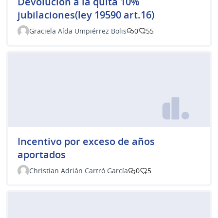
Devolución a la quita 10%
jubilaciones(ley 19590 art.16)
Graciela Aída Umpiérrez Bolis
0
55
Incentivo por exceso de años
aportados
Christian Adrián Cartró García
0
5