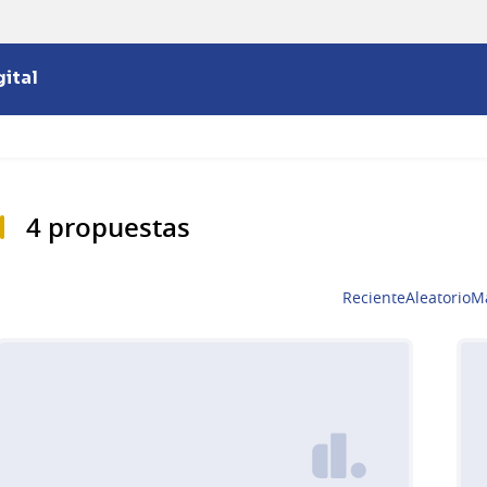
ital
4 propuestas
Reciente
Aleatorio
M