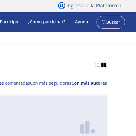
Ingresar a la Plataforma
Participá
¿Cómo participar?
Ayuda
Buscar
Abrir
buscador
y
ás comentadas
Con más seguidoras
Con más autoras