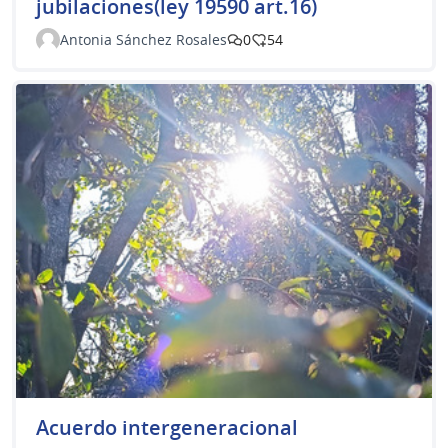
jubilaciones(ley 19590 art.16)
Antonia Sánchez Rosales
0
54
Acuerdo intergeneracional