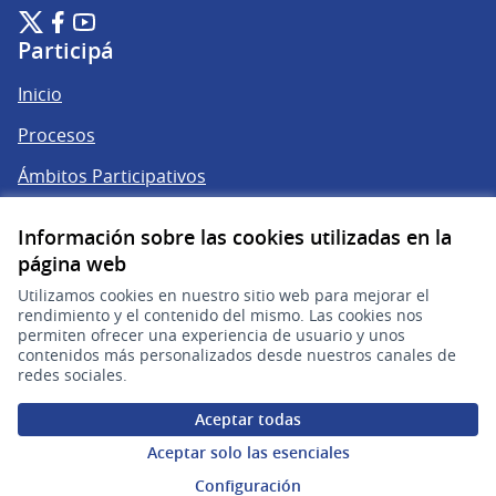
Plataforma de Participación Ciudadana Digital en X
Plataforma de Participación Ciudadana Digital en Facebook
Plataforma de Participación Ciudadana Digital en YouTu
(Enlace externo)
(Enlace externo)
(Enlace externo)
Participá
Inicio
Procesos
Ámbitos Participativos
Información sobre las cookies utilizadas en la
Mi cuenta
página web
Ingresar a la plataforma
Utilizamos cookies en nuestro sitio web para mejorar el
rendimiento y el contenido del mismo. Las cookies nos
permiten ofrecer una experiencia de usuario y unos
contenidos más personalizados desde nuestros canales de
Ayuda
redes sociales.
Preguntas frecuentes
Aceptar todas
Aceptar solo las esenciales
Enlaces
Configuración