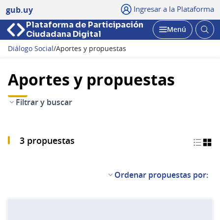
Ingresar a la Plataforma
gub.uy
Plataforma de Participación
Abri
Menú
Ciudadana Digital
bus
Abrir
Diálogo Social
/
Aportes y propuestas
Aportes y propuestas
Filtrar y buscar
3 propuestas
Ordenar propuestas por: