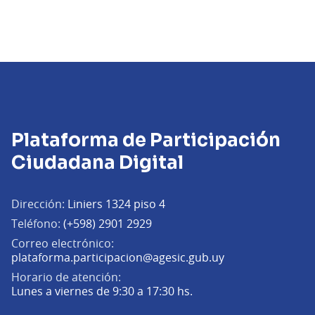
Plataforma de Participación
Ciudadana Digital
Dirección:
Liniers 1324 piso 4
Teléfono:
(+598) 2901 2929
Correo electrónico:
(Abrir en una pe
plataforma.participacion@agesic.gub.uy
Horario de atención:
Lunes a viernes de 9:30 a 17:30 hs.