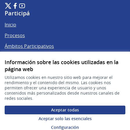
Plataforma de Participación Ciudadana Digital en X
Plataforma de Participación Ciudadana Digital en Facebook
Plataforma de Participación Ciudadana Digital en YouTu
(Enlace externo)
(Enlace externo)
(Enlace externo)
Participá
Inicio
Procesos
Ámbitos Participativos
Información sobre las cookies utilizadas en la
Mi cuenta
página web
Ingresar a la plataforma
Utilizamos cookies en nuestro sitio web para mejorar el
rendimiento y el contenido del mismo. Las cookies nos
permiten ofrecer una experiencia de usuario y unos
contenidos más personalizados desde nuestros canales de
Ayuda
redes sociales.
Preguntas frecuentes
Aceptar todas
Aceptar solo las esenciales
Enlaces
Configuración