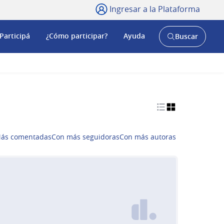
Ingresar a la Plataforma
Participá
¿Cómo participar?
Ayuda
Buscar
Abrir
buscador
y
ás comentadas
Con más seguidoras
Con más autoras