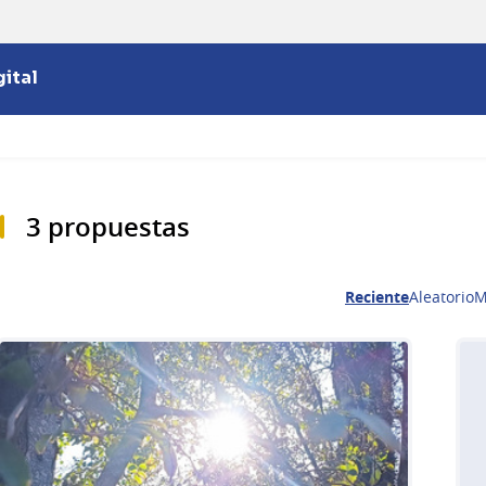
ital
3 propuestas
Reciente
Aleatorio
M